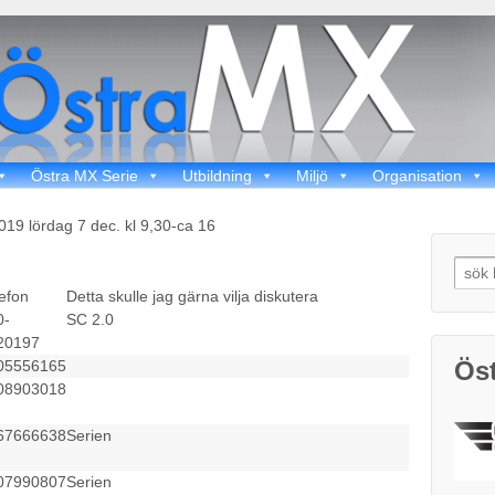
Östra MX Serie
Utbildning
Miljö
Organisation
19 lördag 7 dec. kl 9,30-ca 16
Sear
for:
efon
Detta skulle jag gärna vilja diskutera
0-
SC 2.0
20197
Öst
05556165
08903018
67666638
Serien
07990807
Serien