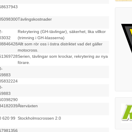
68637943
05098300
Tävlingskostnader
2-
Rekrytering (GH-tävlingar), säkerhet, lika villkor
03032
(trimning i GH-klasserna)
08846428
Allt som rör oss i östra distriktet vad det gäller
motocross.
61369728
Serien, tävlingar som krockar, rekrytering av nya
förare.
0-
69883
05832224
0-
69883
60398290
34182039
Återväxten
0 620 99
Stockholmscrossen 2.0
67981356