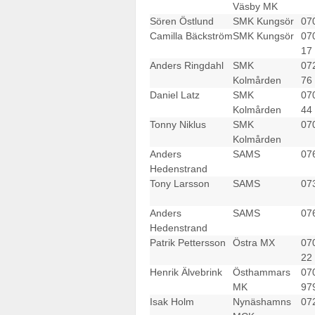
Väsby MK
Sören Östlund
SMK Kungsör
07
Camilla Bäckström
SMK Kungsör
07
17
Anders Ringdahl
SMK
07
Kolmården
76
Daniel Latz
SMK
07
Kolmården
44
Tonny Niklus
SMK
07
Kolmården
Anders
SAMS
07
Hedenstrand
Tony Larsson
SAMS
07
Anders
SAMS
07
Hedenstrand
Patrik Pettersson
Östra MX
07
22
Henrik Älvebrink
Östhammars
07
MK
97
Isak Holm
Nynäshamns
07