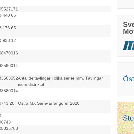
05527171
0-440 65
Sv
2-176 65
Mo
0-938 12
08470016
68580014
Öst
33503552
Antal deltävlingar i olika serier mm. Tävlingar
inom distriktet.
68580014
0743 20
Östra MX Serie-arrangörer 2020
0-
Sto
96743
25035768