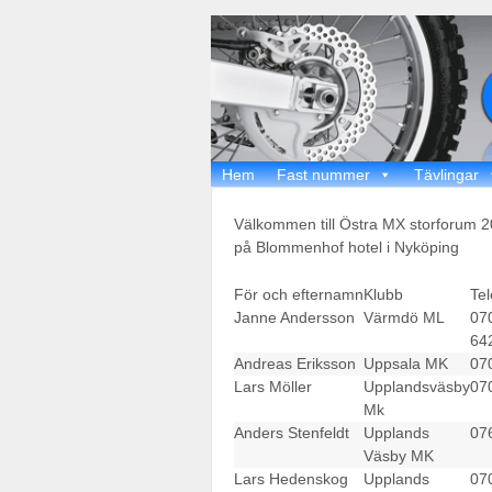
Hem
Fast nummer
Tävlingar
Välkommen till Östra MX storforum 20
på Blommenhof hotel i Nyköping
För och efternamn
Klubb
Tel
Janne Andersson
Värmdö ML
07
64
Andreas Eriksson
Uppsala MK
07
Lars Möller
Upplandsväsby
07
Mk
Anders Stenfeldt
Upplands
07
Väsby MK
Lars Hedenskog
Upplands
07