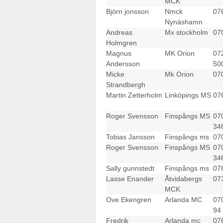
MCK
Björn jonsson
Nmck
07
Nynäshamn
Andreas
Mx stockholm
07
Holmgren
Magnus
MK Orion
07
Andersson
50
Micke
Mk Orion
07
Strandbergh
Martin Zetterholm
Linköpings MS
07
Roger Svensson
Finspångs MS
07
34
Tobias Jansson
Finspångs ms
07
Roger Svensson
Finspångs MS
07
34
Sally gunnstedt
Finspångs ms
07
Lasse Enander
Åtvidabergs
07
MCK
Ove Ekengren
Arlanda MC
07
94
Fredrik
Arlanda mc
07