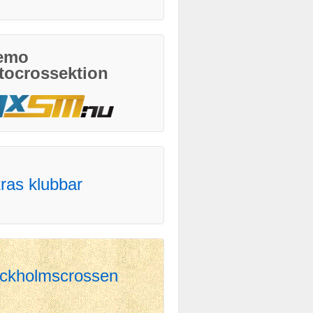
emo
tocrossektion
ras klubbar
ckholmscrossen