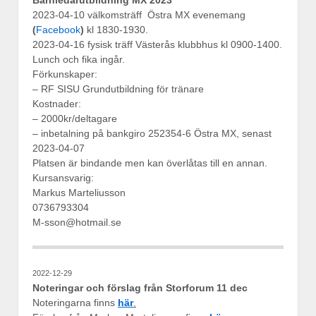
2023-04-10 välkomsträff Östra MX evenemang
(
Facebook
)
kl 1830-1930.
2023-04-16 fysisk träff Västerås klubbhus kl 0900-1400.
Lunch och fika ingår.
Förkunskaper:
– RF SISU Grundutbildning för tränare
Kostnader:
– 2000kr/deltagare
– inbetalning på bankgiro 252354-6 Östra MX, senast
2023-04-07
Platsen är bindande men kan överlåtas till en annan.
Kursansvarig:
Markus Marteliusson
0736793304
M-sson@hotmail.se
2022-12-29
Noteringar och förslag från Storforum 11 dec
Noteringarna finns
här
.