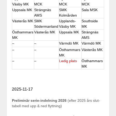
Väsby MK
MCK
MCK
MCK
Uppsala MK
Strängnäs
SMK
Sala MSK
AMS
Kolmården
Västerås MK
SMK
Upplands-
Southside
Södermanland
Väsby MK
MK
Östhammars
Västerås MK
Uppsala MK
Strängnäs
MK
AMS
–
–
Värmdö MK
Värmdö MK
–
–
Östhammars
Västerås MK
MK
–
–
Ledig plats
Östhammars
MK
2025-11-17
Preliminär serie-indelning 2026
(efter 2025 års slut-
tabell med upp & ned flyttning)