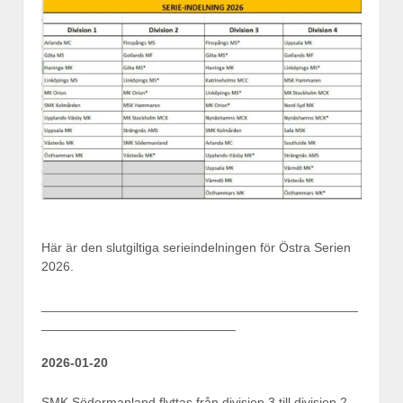
Här är den slutgiltiga serieindelningen för Östra Serien
2026.
____________________________________________
___________________________
2026-01-20
SMK Södermanland flyttas från division 3 till division 2