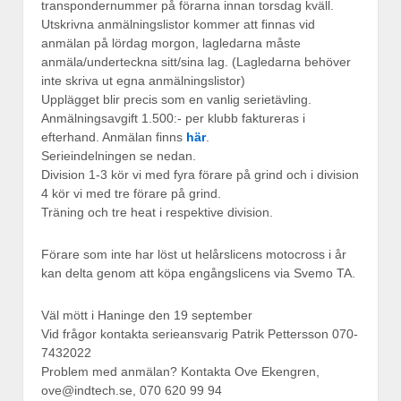
transpondernummer på förarna innan torsdag kväll.
Utskrivna anmälningslistor kommer att finnas vid
anmälan på lördag morgon, lagledarna måste
anmäla/underteckna sitt/sina lag. (Lagledarna behöver
inte skriva ut egna anmälningslistor)
Upplägget blir precis som en vanlig serietävling.
Anmälningsavgift 1.500:- per klubb faktureras i
efterhand. Anmälan finns
här
.
Serieindelningen se nedan.
Division 1-3 kör vi med fyra förare på grind och i division
4 kör vi med tre förare på grind.
Träning och tre heat i respektive division.
Förare som inte har löst ut helårslicens motocross i år
kan delta genom att köpa engångslicens via Svemo TA.
Väl mött i Haninge den 19 september
Vid frågor kontakta serieansvarig Patrik Pettersson 070-
7432022
Problem med anmälan? Kontakta Ove Ekengren,
ove@indtech.se, 070 620 99 94