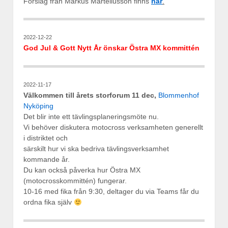
Förslag från Markus Marteliusson finns
här
.
2022-12-22
God Jul & Gott Nytt År önskar Östra MX kommittén
2022-11-17
Välkommen till årets storforum 11 dec,
Blommenhof
Nyköping
Det blir inte ett tävlingsplaneringsmöte nu.
Vi behöver diskutera motocross verksamheten generellt
i distriktet och
särskilt hur vi ska bedriva tävlingsverksamhet
kommande år.
Du kan också påverka hur Östra MX
(motocrosskommittén) fungerar.
10-16 med fika från 9:30, deltager du via Teams får du
ordna fika själv