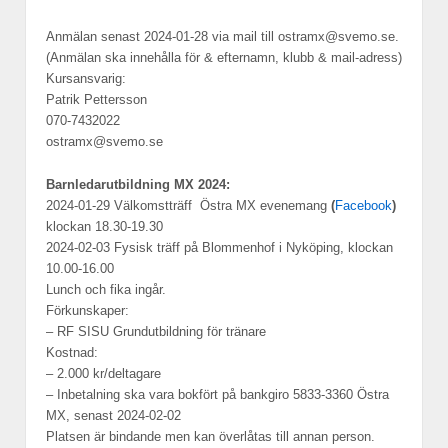
Anmälan senast 2024-01-28 via mail till ostramx@svemo.se.
(Anmälan ska innehålla för & efternamn, klubb & mail-adress)
Kursansvarig:
Patrik Pettersson
070-7432022
ostramx@svemo.se
Barnledarutbildning MX 2024:
2024-01-29 Välkomstträff Östra MX evenemang
(
Facebook
)
klockan 18.30-19.30
2024-02-03 Fysisk träff på Blommenhof i Nyköping, klockan
10.00-16.00
Lunch och fika ingår.
Förkunskaper:
– RF SISU Grundutbildning för tränare
Kostnad:
– 2.000 kr/deltagare
– Inbetalning ska vara bokfört på bankgiro 5833-3360 Östra
MX, senast 2024-02-02
Platsen är bindande men kan överlåtas till annan person.