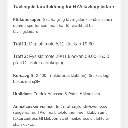
Tävlingsledarutbildning för NYA tävlingsledare
Förkunskaper:
Ska ha giltig tävlingsfunktionärslicens i
den/de sporter som man har för avsikt att bli
tävlingsledare i.
Träff 1:
Digitalt möte 5/11 klockan 19.30
Träff 2:
Fysiskt möte 29/11 klockan 09.00-16.30
på RC center i Jönköping
Kursavgift:
2.400:- (faktureras klubben), önskas logi
bokas det själv
Utbildare:
Fredrik Hansson & Patrik Håkansson
Anmälansker via mail till:
malin.nylund@svemo.se
(ange namn, TAid, mail, telefonnummer, klubb samt
fakturaadress till klubben samt mailadress dit fakturan
ska skickas.