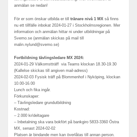
anmälan se nedan!
För er som önskar utbilda er till
tränare nivå 1
MX
så finns
nu ett tillfälle inbokat 2024-01-27 i Stockholmsregionen. Mer
information och anmälan hittar ni under utbildningar på
Svemo.se (anmälan skickas på mail till
malin.nylund@svemo.se)
Fortbildning tävlingsledare MX 2024:
2024-01-29 Välkomstträff via Teams klockan 18.30-19.30
(Kallelse skickas till angiven mail-adress)
2024-02-03 Fysisk träff på Blommenhof i Nyköping, klockan
10.00-16.00
Lunch och fika ingår.
Förkunskaper:
– Tävlingsledare grundutbildning
Kostnad:
– 2.000 kr/deltagare
– Inbetalning ska vara bokfört på bankgiro 5833-3360 Östra
MX, senast 2024-02-02
Platsen är bindande men kan överlåtas till annan person.