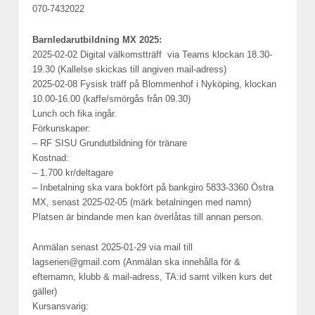
070-7432022
Barnledarutbildning MX 2025:
2025-02-02 Digital välkomstträff via Teams klockan 18.30-
19.30 (Kallelse skickas till angiven mail-adress)
2025-02-08 Fysisk träff på Blommenhof i Nyköping, klockan
10.00-16.00 (kaffe/smörgås från 09.30)
Lunch och fika ingår.
Förkunskaper:
– RF SISU Grundutbildning för tränare
Kostnad:
– 1.700 kr/deltagare
– Inbetalning ska vara bokfört på bankgiro 5833-3360 Östra
MX, senast 2025-02-05 (märk betalningen med namn)
Platsen är bindande men kan överlåtas till annan person.
Anmälan senast 2025-01-29 via mail till
lagserien@gmail.com (Anmälan ska innehålla för &
efternamn, klubb & mail-adress, TA:id samt vilken kurs det
gäller)
Kursansvarig: