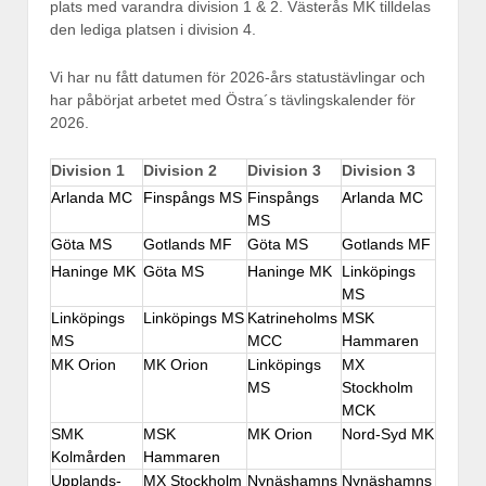
plats med varandra division 1 & 2. Västerås MK tilldelas
den lediga platsen i division 4.
Vi har nu fått datumen för 2026-års statustävlingar och
har påbörjat arbetet med Östra´s tävlingskalender för
2026.
Division 1
Division 2
Division 3
Division 3
Arlanda MC
Finspångs MS
Finspångs
Arlanda MC
MS
Göta MS
Gotlands MF
Göta MS
Gotlands MF
Haninge MK
Göta MS
Haninge MK
Linköpings
MS
Linköpings
Linköpings MS
Katrineholms
MSK
MS
MCC
Hammaren
MK Orion
MK Orion
Linköpings
MX
MS
Stockholm
MCK
SMK
MSK
MK Orion
Nord-Syd MK
Kolmården
Hammaren
Upplands-
MX Stockholm
Nynäshamns
Nynäshamns