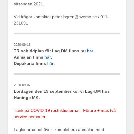
säsongen 2021.
Vid frågor kontakta: peter.isgren@svemo.se / 011-
231091
2020-09-15
TR och tidplan för Lag DM finns nu
här
.
Anmälan finns
här
.
Depåkarta finns
här
.
2020-09-07
Lördagen den 19 september kör vi Lag-DM hos
Haninge MK.
Tänk på COVID-19 restriktionerna – Förare + max två
service personer
Lagledarna behöver komplettera anmälan med