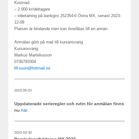
Kostnad:
– 2.000 kr/deltagare
– inbetalning på bankgiro 252354-6 Östra MX, senast 2023-
12-09
Platsen är bindande men kan överlåtas till en annan.
Anmälan görs på mail till kursansvarig.
Kursansvarig:
Markus Marteliusson
0736793304
M-sson@hotmail.se
2023-05-03
Uppdaterade serieregler och rutin för anmälan finns
nu
här.
2023-03-30
Barnledarutbildning MX 2023