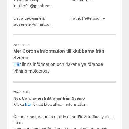
lmoller01@gmail.com
Östra Lag-serien: Patrik Pettersson –
lagserien@gmail.com
2020-11-27
Mer Corona information till klubbarna från
Svemo
Här
finns information och riskanalys rörande
träning motocross
2020-11-18
Nya Corona-restriktioner från Svemo
Klicka
här
för att läsa allmän information.
Östra arrangerar inga utbildningar där vi träffas fysiskt i
höst.
Inom kort kommer förslag på alternativa former och