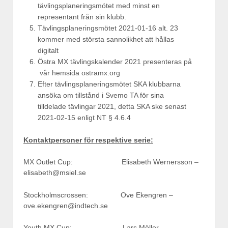
tävlingsplaneringsmötet med minst en
representant från sin klubb.
Tävlingsplaneringsmötet 2021-01-16 alt. 23
kommer med största sannolikhet att hållas
digitalt
Östra MX tävlingskalender 2021 presenteras på
vår hemsida ostramx.org
Efter tävlingsplaneringsmötet SKA klubbarna
ansöka om tillstånd i Svemo TA för sina
tilldelade tävlingar 2021, detta SKA ske senast
2021-02-15 enligt NT § 4.6.4
Kontaktpersoner för respektive serie:
MX Outlet Cup: Elisabeth Wernersson –
elisabeth@msiel.se
Stockholmscrossen: Ove Ekengren –
ove.ekengren@indtech.se
Youth MX Cup: Lars Möller –