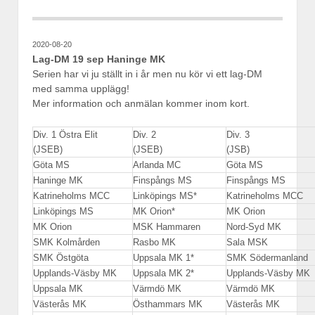
2020-08-20
Lag-DM 19 sep Haninge MK
Serien har vi ju ställt in i år men nu kör vi ett lag-DM
med samma upplägg!
Mer information och anmälan kommer inom kort.
Div. 1 Östra Elit
Div. 2
Div. 3
(JSEB)
(JSEB)
(JSB)
Göta MS
Arlanda MC
Göta MS
Haninge MK
Finspångs MS
Finspångs MS
Katrineholms MCC
Linköpings MS*
Katrineholms MCC
Linköpings MS
MK Orion*
MK Orion
MK Orion
MSK Hammaren
Nord-Syd MK
SMK Kolmården
Rasbo MK
Sala MSK
SMK Östgöta
Uppsala MK 1*
SMK Södermanland
Upplands-Väsby MK
Uppsala MK 2*
Upplands-Väsby MK
Uppsala MK
Värmdö MK
Värmdö MK
Västerås MK
Östhammars MK
Västerås MK