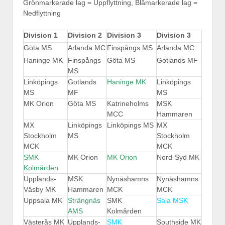
Grönmarkerade lag = Uppflyttning, Blåmarkerade lag =
Nedflyttning
Division 1
Division 2
Division 3
Division 3
Göta MS
Arlanda MC
Finspångs MS
Arlanda MC
Haninge MK
Finspångs
Göta MS
Gotlands MF
MS
Linköpings
Gotlands
Haninge MK
Linköpings
MS
MF
MS
MK Orion
Göta MS
Katrineholms
MSK
MCC
Hammaren
MX
Linköpings
Linköpings MS
MX
Stockholm
MS
Stockholm
MCK
MCK
SMK
MK Orion
MK Orion
Nord-Syd MK
Kolmården
Upplands-
MSK
Nynäshamns
Nynäshamns
Väsby MK
Hammaren
MCK
MCK
Uppsala MK
Strängnäs
SMK
Sala MSK
AMS
Kolmården
Västerås MK
Upplands-
SMK
Southside MK