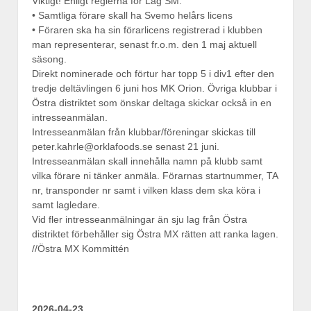
Viktigt! Enligt reglerna för Lag SM.
• Samtliga förare skall ha Svemo helårs licens
• Föraren ska ha sin förarlicens registrerad i klubben
man representerar, senast fr.o.m. den 1 maj aktuell
säsong.
Direkt nominerade och förtur har topp 5 i div1 efter den
tredje deltävlingen 6 juni hos MK Orion. Övriga klubbar i
Östra distriktet som önskar deltaga skickar också in en
intresseanmälan.
Intresseanmälan från klubbar/föreningar skickas till
peter.kahrle@orklafoods.se senast 21 juni.
Intresseanmälan skall innehålla namn på klubb samt
vilka förare ni tänker anmäla. Förarnas startnummer, TA
nr, transponder nr samt i vilken klass dem ska köra i
samt lagledare.
Vid fler intresseanmälningar än sju lag från Östra
distriktet förbehåller sig Östra MX rätten att ranka lagen.
//Östra MX Kommittén
2026-04-23