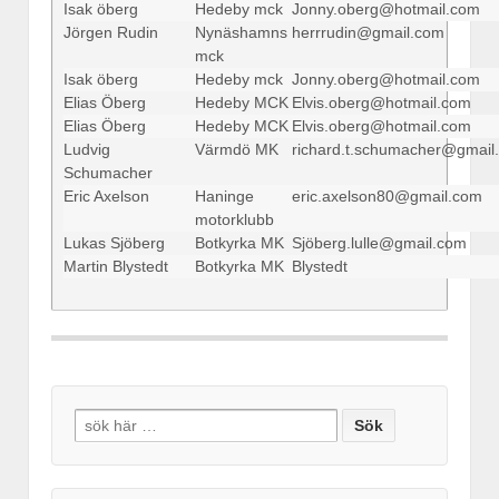
Isak öberg
Hedeby mck
Jonny.oberg@hotmail.com
Jörgen Rudin
Nynäshamns 
herrrudin@gmail.com
mck
Isak öberg
Hedeby mck
Jonny.oberg@hotmail.com
Elias Öberg
Hedeby MCK
Elvis.oberg@hotmail.com
Elias Öberg
Hedeby MCK
Elvis.oberg@hotmail.com
Ludvig 
Värmdö MK
richard.t.schumacher@gmail
Schumacher
Eric Axelson
Haninge 
eric.axelson80@gmail.com
motorklubb
Lukas Sjöberg
Botkyrka MK
Sjöberg.lulle@gmail.com
Martin Blystedt
Botkyrka MK
Blystedt
Search
for: