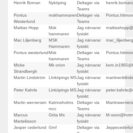
Henrik Boman
Nyköping
Deltager via
henrik.boman
Teams
Pontus
mskhammaren
Deltager via
Pontus.hitmo
Westerlund
Teams
Mattias Hopp
Msk
Jag närvarar
mattiashopp@
hammaren
fysiskt
Mac Liljenberg
MSK
Jag närvarar
mac_liljenbe
Hammaren
fysiskt
Pontus westerlund
Msk
Deltager via
Pontus.hitmo
hammaren
Teams
Micke
Mk orion
Jag närvarar
kom.in1965@h
Strandbergh
fysiskt
Martin Lindström
LInköpings MS
Jag närvarar
martineriklin
fysiskt
Peter Kahrle
Linköpings MS
Jag närvarar
peter.kahrle@
fysiskt
Martin wernersen
Katrineholms
Deltager via
Martinwerner
mcc
Teams
Marcus
Göta Ms
Jag närvarar
M-sson@hotma
Marteliisson
fysiskt
Jesper cederlund
Gmf
Deltager via
Jeppecederlu