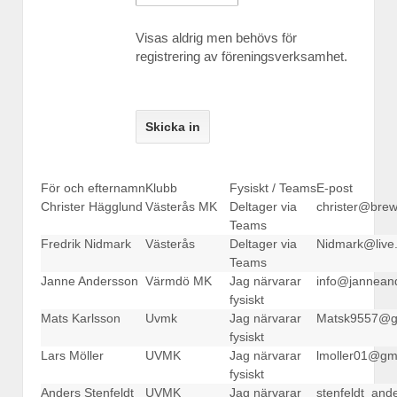
Visas aldrig men behövs för
registrering av föreningsverksamhet.
För och efternamn
Klubb
Fysiskt / Teams
E-post
Christer Hägglund
Västerås MK
Deltager via
christer@brew
Teams
Fredrik Nidmark
Västerås
Deltager via
Nidmark@live
Teams
Janne Andersson
Värmdö MK
Jag närvarar
info@janneand
fysiskt
Mats Karlsson
Uvmk
Jag närvarar
Matsk9557@g
fysiskt
Lars Möller
UVMK
Jag närvarar
lmoller01@gm
fysiskt
Anders Stenfeldt
UVMK
Jag närvarar
stenfeldt_an