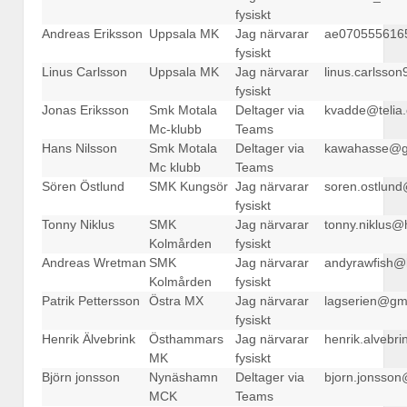
fysiskt
Andreas Eriksson
Uppsala MK
Jag närvarar
ae070555616
fysiskt
Linus Carlsson
Uppsala MK
Jag närvarar
linus.carlsso
fysiskt
Jonas Eriksson
Smk Motala
Deltager via
kvadde@telia
Mc-klubb
Teams
Hans Nilsson
Smk Motala
Deltager via
kawahasse@g
Mc klubb
Teams
Sören Östlund
SMK Kungsör
Jag närvarar
soren.ostlund
fysiskt
Tonny Niklus
SMK
Jag närvarar
tonny.niklus@
Kolmården
fysiskt
Andreas Wretman
SMK
Jag närvarar
andyrawfish@
Kolmården
fysiskt
Patrik Pettersson
Östra MX
Jag närvarar
lagserien@gm
fysiskt
Henrik Älvebrink
Östhammars
Jag närvarar
henrik.alvebr
MK
fysiskt
Björn jonsson
Nynäshamn
Deltager via
bjorn.jonsson
MCK
Teams