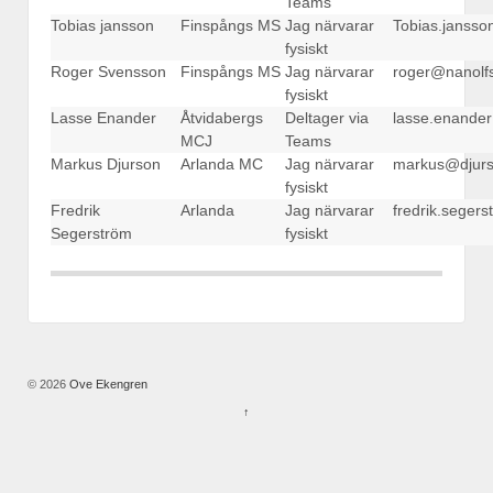
Teams
Tobias jansson
Finspångs MS
Jag närvarar
Tobias.janss
fysiskt
Roger Svensson
Finspångs MS
Jag närvarar
roger@nanolfs
fysiskt
Lasse Enander
Åtvidabergs
Deltager via
lasse.enande
MCJ
Teams
Markus Djurson
Arlanda MC
Jag närvarar
markus@djurs
fysiskt
Fredrik
Arlanda
Jag närvarar
fredrik.seger
Segerström
fysiskt
© 2026
Ove Ekengren
↑